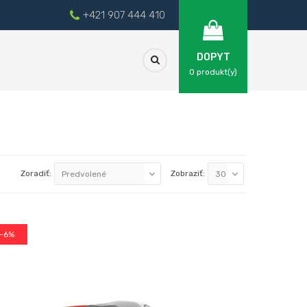
+421 907 444 410
DOPYT
0
produkt(y)
Zoradiť:
Zobraziť:
-6%