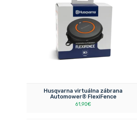
Husqvarna virtuálna zábrana
Automower® FlexiFence
61,90€