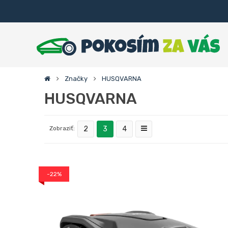
Značky
HUSQVARNA
HUSQVARNA
Zobraziť:
2
3
4
-22%