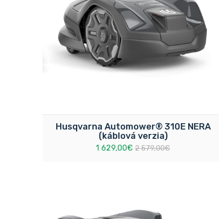
Husqvarna Automower® 310E NERA
(káblová verzia)
1 629,00€
2 579,00€