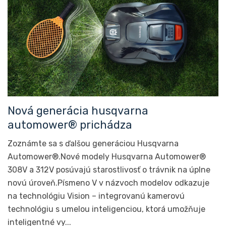
Nová generácia husqvarna
automower® prichádza
Zoznámte sa s ďalšou generáciou Husqvarna
Automower®.Nové modely Husqvarna Automower®
308V a 312V posúvajú starostlivosť o trávnik na úplne
novú úroveň.Písmeno V v názvoch modelov odkazuje
na technológiu Vision – integrovanú kamerovú
technológiu s umelou inteligenciou, ktorá umožňuje
inteligentné vy...