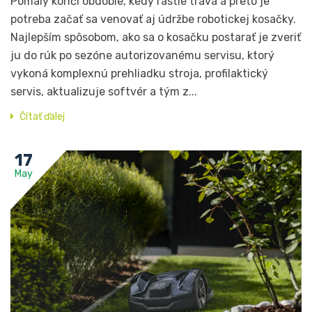
Pomaly končí obdobie, kedy rastie tráva a preto je
potreba začať sa venovať aj údržbe robotickej kosačky.
Najlepším spôsobom, ako sa o kosačku postarať je zveriť
ju do rúk po sezóne autorizovanému servisu, ktorý
vykoná komplexnú prehliadku stroja, profilaktický
servis, aktualizuje softvér a tým z...
Čítať ďalej
17
May