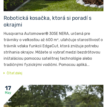
Robotická kosačka, ktorá si poradí s
okrajmi
Husqvarna Automower® 305E NERA, určená pre
trávniky o veľkosťou až 600 m², uľahčuje starostlivosť o
trávnik vďaka funkcii EdgeCut, ktorá znižuje potrebu
strihania okrajov. Môžete si vybrať medzi bezdrôtovou
inštaláciou pomocou satelitnej technológie alebo
tradičnými fyzickými vodičmi. Pomocou apliká...
Čítať ďalej
17
May