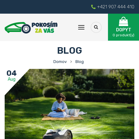
+421 907 444 410
DOPYT
0
produkt(y)
BLOG
Domov
Blog
04
Aug