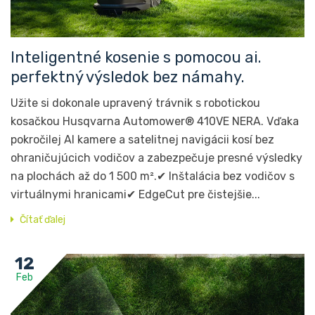
Inteligentné kosenie s pomocou ai.
perfektný výsledok bez námahy.
Užite si dokonale upravený trávnik s robotickou
kosačkou Husqvarna Automower® 410VE NERA. Vďaka
pokročilej AI kamere a satelitnej navigácii kosí bez
ohraničujúcich vodičov a zabezpečuje presné výsledky
na plochách až do 1 500 m².✔ Inštalácia bez vodičov s
virtuálnymi hranicami✔ EdgeCut pre čistejšie...
Čítať ďalej
12
Feb