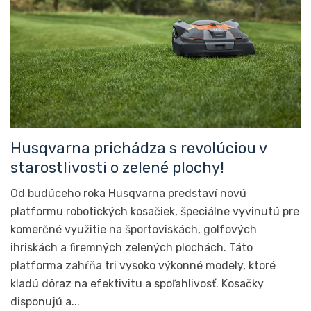
Husqvarna prichádza s revolúciou v
starostlivosti o zelené plochy!
Od budúceho roka Husqvarna predstaví novú
platformu robotických kosačiek, špeciálne vyvinutú pre
komerčné využitie na športoviskách, golfových
ihriskách a firemných zelených plochách. Táto
platforma zahŕňa tri vysoko výkonné modely, ktoré
kladú dôraz na efektivitu a spoľahlivosť. Kosačky
disponujú a...