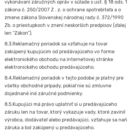
vykonávaní záručných opráv v súlade s ust. § 18 ods. 1
zákona č. 250/2007 Z . z. o ochrane spotrebiteľa a o
zmene zákona Slovenskej národnej rady č. 372/1990
Zb. o priestupkoch v znení neskorších predpisov (ďalej
len “Zákon”).
8.3.Reklamačný poriadok sa vzťahuje na tovar
zakúpený kupujúcim od predávajúceho vo forme
elektronického obchodu na internetovej stránke
elektronického obchodu predávajúceho.
8.4.Reklamačný poriadok v tejto podobe je platný pre
všetky obchodné prípady, pokiaľ nie sú zmluvne
dojednané iné záručné podmienky.
8.5.Kupujúci má právo uplatniť si u predávajúceho
záruku len na tovar, ktorý vykazuje vady, ktoré zavinil
výrobca, dodávateľ alebo predávajúci, vzťahuje sa naň
záruka a bol zakúpený u predávajúceho.