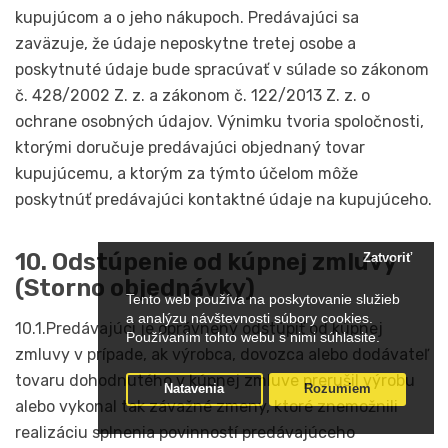
kupujúcom a o jeho nákupoch. Predávajúci sa
zaväzuje, že údaje neposkytne tretej osobe a
poskytnuté údaje bude spracúvať v súlade so zákonom
č. 428/2002 Z. z. a zákonom č. 122/2013 Z. z. o
ochrane osobných údajov. Výnimku tvoria spoločnosti,
ktorými doručuje predávajúci objednaný tovar
kupujúcemu, a ktorým za týmto účelom môže
poskytnúť predávajúci kontaktné údaje na kupujúceho.
10. Odstúpenie od kúpnej zmluvy
Zatvoriť
(Storno objednávky)
Tento web používa na poskytovanie služieb
a analýzu návštevnosti súbory cookies.
10.1.Predávajúci je oprávnený odstúpiť od kúpnej
Používaním tohto webu s nimi súhlasite.
zmluvy v prípade, ak výrobca, dovozca alebo dodávateľ
tovaru dohodnutého v kúpnej zmluve prerušil výrobu
Natavenia
Rozumiem
alebo vykonal tak závažné zmeny, ktoré znemožnili
realizáciu splnenia povinností predávajúceho