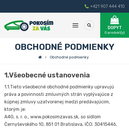
+421 907 444 410
DOPYT
0
produkt(y)
OBCHODNÉ PODMIENKY
Obchodné podmienky
1.Všeobecné ustanovenia
1.1.Tieto všeobecné obchodné podmienky upravujú
práva a povinnosti zmluvných strán vyplývajúce z
kúpnej zmluvy uzatvorenej medzi predávajúcim,
ktorým je:
A4G, s. r. o., www.pokosimzavas.sk, so sídlom
Černyševského 10, 851 01 Bratislava, IČO: 30415446,