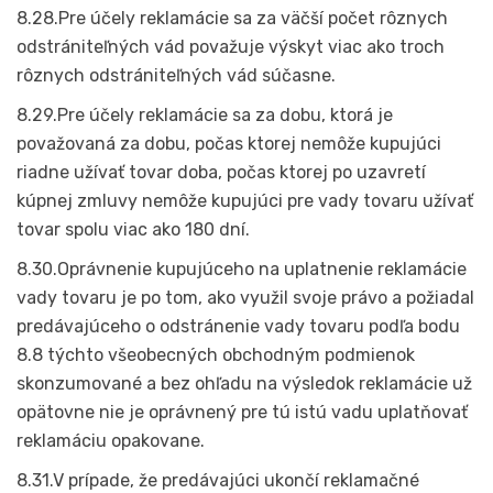
8.28.Pre účely reklamácie sa za väčší počet rôznych
odstrániteľných vád považuje výskyt viac ako troch
rôznych odstrániteľných vád súčasne.
8.29.Pre účely reklamácie sa za dobu, ktorá je
považovaná za dobu, počas ktorej nemôže kupujúci
riadne užívať tovar doba, počas ktorej po uzavretí
kúpnej zmluvy nemôže kupujúci pre vady tovaru užívať
tovar spolu viac ako 180 dní.
8.30.Oprávnenie kupujúceho na uplatnenie reklamácie
vady tovaru je po tom, ako využil svoje právo a požiadal
predávajúceho o odstránenie vady tovaru podľa bodu
8.8 týchto všeobecných obchodným podmienok
skonzumované a bez ohľadu na výsledok reklamácie už
opätovne nie je oprávnený pre tú istú vadu uplatňovať
reklamáciu opakovane.
8.31.V prípade, že predávajúci ukončí reklamačné