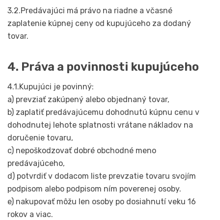
3.2.Predávajúci má právo na riadne a včasné
zaplatenie kúpnej ceny od kupujúceho za dodaný
tovar.
4. Práva a povinnosti kupujúceho
4.1.Kupujúci je povinný:
a) prevziať zakúpený alebo objednaný tovar,
b) zaplatiť predávajúcemu dohodnutú kúpnu cenu v
dohodnutej lehote splatnosti vrátane nákladov na
doručenie tovaru,
c) nepoškodzovať dobré obchodné meno
predávajúceho,
d) potvrdiť v dodacom liste prevzatie tovaru svojím
podpisom alebo podpisom ním poverenej osoby.
e) nakupovať môžu len osoby po dosiahnutí veku 16
rokov a viac.