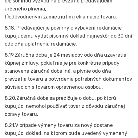
e)písomnou výzvou na prevzatie predávajúcim
určeného plnenia,
f)odôvodneným zamietnutím reklamácie tovaru.
8.18. Predávajúci je povinný o vybavení reklamácie
kupujúcemu vydať písomný doklad najneskôr do 30 dní
odo dňa uplatnenia reklamácie.
8.19.Záručná doba je 24 mesiacov odo dňa uzavretia
kúpnej zmluvy, pokiaľ nie je pre konkrétne prípady
stanovená záručná doba iná, a plynie odo dňa
prevzatia tovaru a potvrdenia potrebných dokumentov
súvisiacich s tovarom oprávnenou osobou.
8.20.Záručná doba sa predlžuje o dobu, po ktorú
kupujúci nemohol používať tovar z dôvodu záručnej
opravy tovaru.
8.21.V prípade výmeny tovaru za nový dostane
kupujúci doklad, na ktorom bude uvedený vymenený