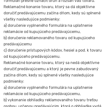
formulári presne označiť druh a rozsah vád tovaru.
Reklamačné konanie tovaru, ktorý sa dá objektívne
doručiť predávajúcemu začína dňom, kedy sú splnené
všetky nasledujúce podmienky:
a) doručenie vyplneného formulára na uplatnenie
reklamácie od kupujúceho predávajúcemu,
b) doručenie reklamovaného tovaru od kupujúceho
predávajúcemu
c) doručenie prístupových kódov, hesiel a pod. k tovaru
od kupujúceho predávajúcemu.
Reklamačné konanie tovaru, ktorý sa nedá objektívne
doručiť predávajúcemu a ktorý je pevne zabudovaný
začína dňom, kedy sú splnené všetky nasledujúce
podmienky:
a) doručenie vyplneného formulára na uplatnenie
reklamácie od kupujúceho predávajúcemu,
b) vykonanie obhliadky reklamovaného tovaru treťou
osobou, určenou predávajúcim, ktorá o obhliadke vydá