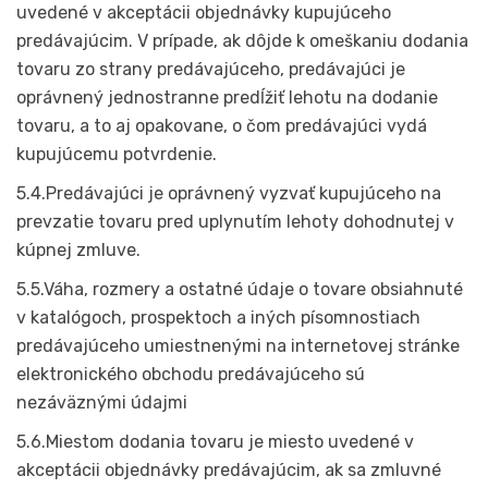
uvedené v akceptácii objednávky kupujúceho
predávajúcim. V prípade, ak dôjde k omeškaniu dodania
tovaru zo strany predávajúceho, predávajúci je
oprávnený jednostranne predĺžiť lehotu na dodanie
tovaru, a to aj opakovane, o čom predávajúci vydá
kupujúcemu potvrdenie.
5.4.Predávajúci je oprávnený vyzvať kupujúceho na
prevzatie tovaru pred uplynutím lehoty dohodnutej v
kúpnej zmluve.
5.5.Váha, rozmery a ostatné údaje o tovare obsiahnuté
v katalógoch, prospektoch a iných písomnostiach
predávajúceho umiestnenými na internetovej stránke
elektronického obchodu predávajúceho sú
nezáväznými údajmi
5.6.Miestom dodania tovaru je miesto uvedené v
akceptácii objednávky predávajúcim, ak sa zmluvné