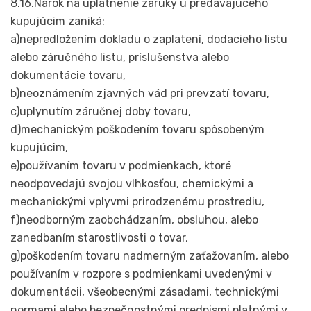
8.16.Nárok na uplatnenie záruky u predávajúceho
kupujúcim zaniká:
a)nepredložením dokladu o zaplatení, dodacieho listu
alebo záručného listu, príslušenstva alebo
dokumentácie tovaru,
b)neoznámením zjavných vád pri prevzatí tovaru,
c)uplynutím záručnej doby tovaru,
d)mechanickým poškodením tovaru spôsobeným
kupujúcim,
e)používaním tovaru v podmienkach, ktoré
neodpovedajú svojou vlhkosťou, chemickými a
mechanickými vplyvmi prirodzenému prostrediu,
f)neodborným zaobchádzaním, obsluhou, alebo
zanedbaním starostlivosti o tovar,
g)poškodením tovaru nadmerným zaťažovaním, alebo
používaním v rozpore s podmienkami uvedenými v
dokumentácii, všeobecnými zásadami, technickými
normami alebo bezpečnostnými predpismi platnými v