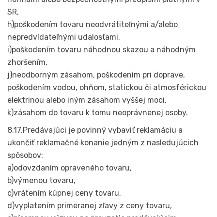
SR,
h)poškodením tovaru neodvrátiteľnými a/alebo
nepredvídateľnými udalosťami,
i)poškodením tovaru náhodnou skazou a náhodným
zhoršením,
j)neodborným zásahom, poškodením pri doprave,
poškodením vodou, ohňom, statickou či atmosférickou
elektrinou alebo iným zásahom vyššej moci,
k)zásahom do tovaru k tomu neoprávnenej osoby.
8.17.Predávajúci je povinný vybaviť reklamáciu a
ukončiť reklamačné konanie jedným z nasledujúcich
spôsobov:
a)odovzdaním opraveného tovaru,
b)výmenou tovaru,
c)vrátením kúpnej ceny tovaru,
d)vyplatením primeranej zľavy z ceny tovaru,