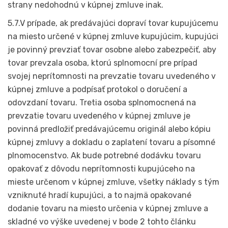
strany nedohodnú v kúpnej zmluve inak.
5.7.V prípade, ak predávajúci dopraví tovar kupujúcemu
na miesto určené v kúpnej zmluve kupujúcim, kupujúci
je povinný prevziať tovar osobne alebo zabezpečiť, aby
tovar prevzala osoba, ktorú splnomocní pre prípad
svojej neprítomnosti na prevzatie tovaru uvedeného v
kúpnej zmluve a podpísať protokol o doručení a
odovzdaní tovaru. Tretia osoba splnomocnená na
prevzatie tovaru uvedeného v kúpnej zmluve je
povinná predložiť predávajúcemu originál alebo kópiu
kúpnej zmluvy a dokladu o zaplatení tovaru a písomné
plnomocenstvo. Ak bude potrebné dodávku tovaru
opakovať z dôvodu neprítomnosti kupujúceho na
mieste určenom v kúpnej zmluve, všetky náklady s tým
vzniknuté hradí kupujúci, a to najmä opakované
dodanie tovaru na miesto určenia v kúpnej zmluve a
skladné vo výške uvedenej v bode 2 tohto článku