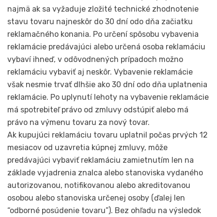
najmä ak sa vyžaduje zložité technické zhodnotenie
stavu tovaru najneskôr do 30 dní odo dňa začiatku
reklamačného konania. Po určení spôsobu vybavenia
reklamácie predávajúci alebo určená osoba reklamáciu
vybaví ihneď, v odôvodnených prípadoch možno
reklamáciu vybaviť aj neskôr. Vybavenie reklamácie
však nesmie trvať dlhšie ako 30 dní odo dňa uplatnenia
reklamácie. Po uplynutí lehoty na vybavenie reklamácie
má spotrebiteľ právo od zmluvy odstúpiť alebo má
právo na výmenu tovaru za nový tovar.
Ak kupujúci reklamáciu tovaru uplatnil počas prvých 12
mesiacov od uzavretia kúpnej zmluvy, môže
predávajúci vybaviť reklamáciu zamietnutím len na
základe vyjadrenia znalca alebo stanoviska vydaného
autorizovanou, notifikovanou alebo akreditovanou
osobou alebo stanoviska určenej osoby (ďalej len
“odborné posúdenie tovaru”). Bez ohľadu na výsledok