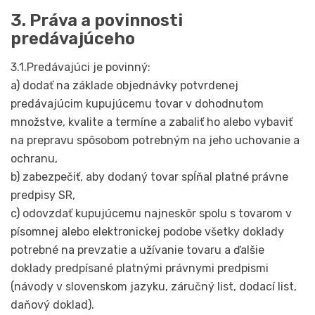
3. Práva a povinnosti
predávajúceho
3.1.Predávajúci je povinný:
a) dodať na základe objednávky potvrdenej
predávajúcim kupujúcemu tovar v dohodnutom
množstve, kvalite a termíne a zabaliť ho alebo vybaviť
na prepravu spôsobom potrebným na jeho uchovanie a
ochranu,
b) zabezpečiť, aby dodaný tovar spĺňal platné právne
predpisy SR,
c) odovzdať kupujúcemu najneskôr spolu s tovarom v
písomnej alebo elektronickej podobe všetky doklady
potrebné na prevzatie a užívanie tovaru a ďalšie
doklady predpísané platnými právnymi predpismi
(návody v slovenskom jazyku, záručný list, dodací list,
daňový doklad).