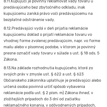
8.11.Kupujúci je povinný reklamovať vady tovaru u
predávajúceho bez zbytočného odkladu, inak
kupujúcemu zaniká právo voči predávajúcemu na
bezplatné odstránenie vady.
8.12.Predávajúci vydá v deň prijatia reklamácie
kupujúcemu doklad o prijatí reklamácie tovaru vo
vhodnej forme zvolenej predávajúcim, napr. vo forme
mailu alebo v písomnej podobe, v ktorom je povinný
presne označiť vady tovaru v súlade s ust. § 18 ods. 5
Zákona.
8.13.Na základe rozhodnutia kupujúceho, ktoré zo
svojich práv v zmysle ust. § 622 a ust. § 623
Občianskeho zákonníka uplatňuje je predávajúci alebo
určená osoba povinná určiť spôsob vybavenia
reklamácie podľa ust. § 2 písm. m) Zákona ihneď, v
zložitejších prípadoch do 3 dní od začiatku
reklamačného konania, v odôvodnených prípadoch,