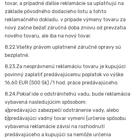
tovar, a prípadné ďalšie reklamácie sa uplatňujú na
základe pôvodného dodacieho listu a tohto
reklamačného dokladu. v prípade výmeny tovaru za
nový začne bežať záručná doba znovu od prevzatia
nového tovaru, ale iba na nový tovar.
8.22.Všetky právom uplatnené záručné opravy sú
bezplatné.
8.23.Za neoprávnenú reklamáciu tovaru je kupujúci
povinný zaplatiť predávajúcemu poplatok vo výške
16,60 EUR (500 Sk) /1 hod. práce predávajúceho.
8.24.Pokiaľ ide o odstrániteľnú vadu, bude reklamácia
vybavená nasledujúcim spôsobom:
a)predávajúci zabezpečí odstránenie vady, alebo
b)predávajúci vadný tovar vymení (určenie spôsobu
vybavenia reklamácie závisí na rozhodnutí
predávajúceho a kupujúci sa nemôže určenia