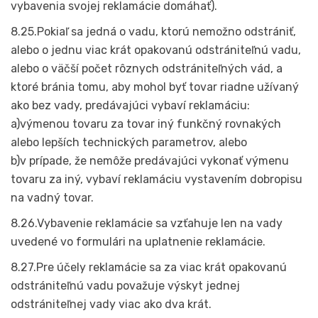
vybavenia svojej reklamácie domáhať).
8.25.Pokiaľ sa jedná o vadu, ktorú nemožno odstrániť,
alebo o jednu viac krát opakovanú odstrániteľnú vadu,
alebo o väčší počet rôznych odstrániteľných vád, a
ktoré bránia tomu, aby mohol byť tovar riadne užívaný
ako bez vady, predávajúci vybaví reklamáciu:
a)výmenou tovaru za tovar iný funkčný rovnakých
alebo lepších technických parametrov, alebo
b)v prípade, že nemôže predávajúci vykonať výmenu
tovaru za iný, vybaví reklamáciu vystavením dobropisu
na vadný tovar.
8.26.Vybavenie reklamácie sa vzťahuje len na vady
uvedené vo formulári na uplatnenie reklamácie.
8.27.Pre účely reklamácie sa za viac krát opakovanú
odstrániteľnú vadu považuje výskyt jednej
odstrániteľnej vady viac ako dva krát.