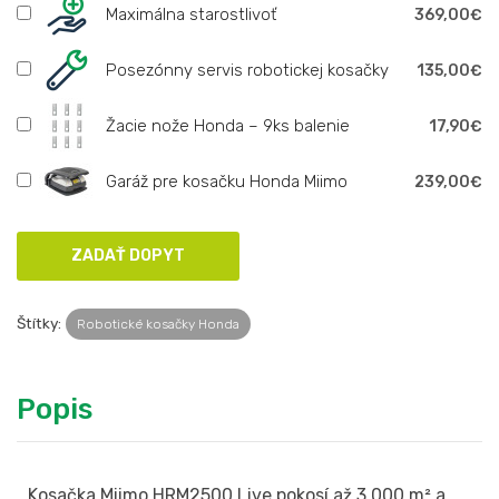
Maximálna starostlivoť
369,00€
Posezónny servis robotickej kosačky
135,00€
Žacie nože Honda – 9ks balenie
17,90€
Garáž pre kosačku Honda Miimo
239,00€
Štítky:
Robotické kosačky Honda
Popis
Kosačka Miimo HRM2500 Live pokosí až 3 000 m² a