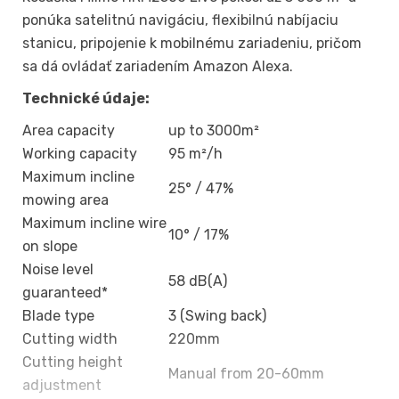
ponúka satelitnú navigáciu, flexibilnú nabíjaciu
stanicu, pripojenie k mobilnému zariadeniu, pričom
sa dá ovládať zariadením Amazon Alexa.
Technické údaje:
Area capacity
up to 3000m²
Working capacity
95 m²/h
Maximum incline
25° / 47%
mowing area
Maximum incline wire
10° / 17%
on slope
Noise level
58 dB(A)
guaranteed*
Blade type
3 (Swing back)
Cutting width
220mm
Cutting height
Manual from 20-60mm
adjustment