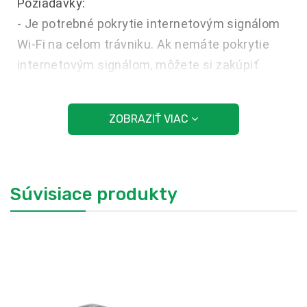
Požiadavky:
- Je potrebné pokrytie internetovým signálom
Wi-Fi na celom trávniku. Ak nemáte pokrytie
internetovým signálom, môžete si zakúpiť
referenčnú stanicu Husqvarna EPOS® RS1.
- Aplikácia Automower® Connect. K dispozícii
ZOBRAZIŤ VIAC
bezplatne v obchodoch AppStore a Google
Play.
Všetko sa začína v aplikácii Automower®
Súvisiace produkty
Connect, kde môžete vytvárať individuálne
a prispôsobiteľné pracovné oblasti spolu
s dočasnými zakázanými zónami. Tieto zóny je
možné neskôr ľahko prispôsobiť záhradným
projektom alebo zmenám v rozložení trávnika