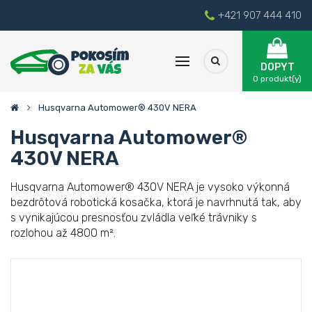
+421 907 444 410
DOPYT
0
produkt(y)
Husqvarna Automower® 430V NERA
Husqvarna Automower®
430V NERA
Husqvarna Automower® 430V NERA je vysoko výkonná
bezdrôtová robotická kosačka, ktorá je navrhnutá tak, aby
s vynikajúcou presnosťou zvládla veľké trávniky s
rozlohou až 4800 m².