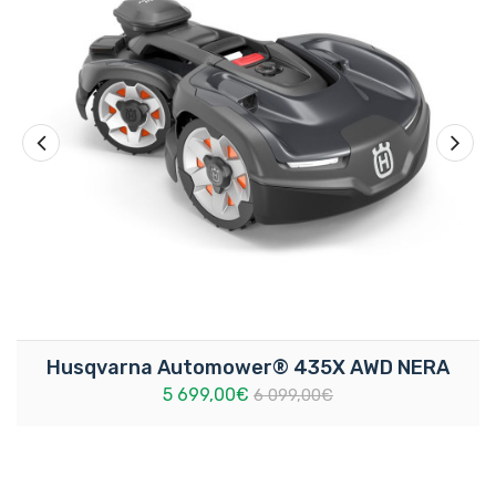
v priebehu sezóny.
Vstavaná kamera využíva pokročilú umelú
inteligenciu na detekciu a rozpoznávanie
objektov na trávniku a zariadi sa podľa typu
objektu. Vďaka infračervenému svetlu sa
kosačka vyhýba prekážkam, berie ohľad na
voľne žijúce živočíchy a zabezpečuje
pokosenie celého trávnika – aj v noci. Keďže
technológia rozpoznávania pomocou umelej
inteligencie spolupracuje so satelitnou
Husqvarna Automower® 435X AWD NERA
navigáciou, pokosenie celého trávnika je
5 699,00€
6 099,00€
zabezpečené aj v oblastiach so slabým
satelitným signálom.